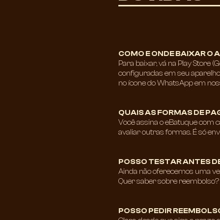
COMO E ONDE BAIXAR O 
Para baixar, vá na Play Store 
configuradas em seu aparelho 
no ícone do WhatsApp em nosso
QUAIS AS FORMAS DE P
Você assina o eBatuque com car
avaliar outras formas. É só en
POSSO TESTAR ANTES DE
Ainda não oferecemos uma versã
Quer saber sobre reembolso? 
POSSO PEDIR REEMBOLSO