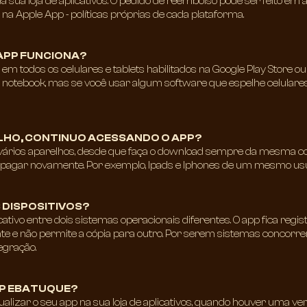
da sua loja de aplicativos. O pedido de reembolso pode ser feito em
 na Apple App - políticas próprias de cada plataforma.
APP FUNCIONA?​
 em todos os celulares e tablets habilitados na Google Play Store 
 notebook, mas se você usar algum software que espelhe celular
LHO, CONTINUO ACESSANDO O APP?​
vários aparelhos, desde que faça o download sempre da mesma con
 pagar novamente. Por exemplo, Ipads e Iphones de um mesmo usu
DISPOSITIVOS?​
cativo entre dois sistemas operacionais diferentes. O app fica regist
e e não permite a cópia para outro. Por serem sistemas concorre
egração.
P EBATUQUE?​
alizar o seu app na sua loja de aplicativos, quando houver uma ve