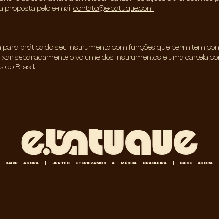
ua proposta pelo e-mail
contato@e-batuque.com
 para prática do seu instrumento com funções que permitem con
baixar separadamente o volume dos instrumentos e uma cartela co
 do Brasil.
BAIXE AGORA | JUNTOS ETERNIZAMOS A MÚSICA BRASILEIRA | BAIXE AGORA