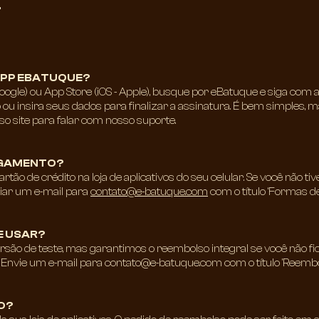
APP EBATUQUE?​
(Google) ou App Store (iOS - Apple), busque por eBatuque e siga co
ou insira seus dados para finalizar a assinatura. É bem simples, 
 site para falar com nosso suporte.
AGAMENTO?​
tão de crédito na loja de aplicativos do seu celular. Se você não t
viar um e-mail para
contato@e-batuque.com
com o título ‘Formas d
 USAR?​
o de teste, mas garantimos o reembolso integral se você não ficar
Envie um e-mail para
contato@e-batuque.com
com o título 'Reembo
?​