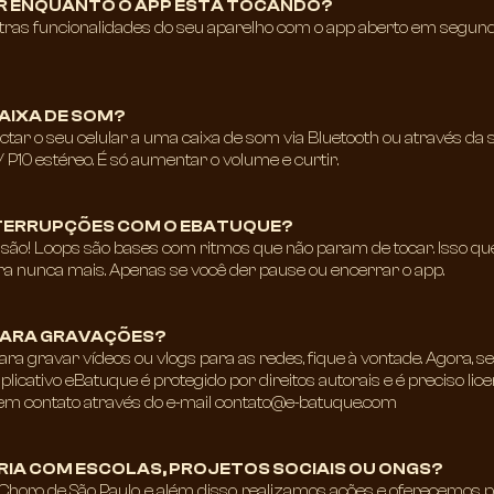
R ENQUANTO O APP ESTA TOCANDO?​
utras funcionalidades do seu aparelho com o app aberto em segund
AIXA DE SOM?​
ctar o seu celular a uma caixa de som via Bluetooth ou através da s
10 estéreo. É só aumentar o volume e curtir.
TERRUPÇÕES COM O EBATUQUE?​
ão! Loops são bases com ritmos que não param de tocar. Isso que
ara nunca mais. Apenas se você der pause ou encerrar o app.
PARA GRAVAÇÕES?​
para gravar vídeos ou vlogs para as redes, fique à vontade. Agora, s
licativo eBatuque é protegido por direitos autorais e é preciso lice
em contato através do e-mail
contato@e-batuque.com
IA COM ESCOLAS, PROJETOS SOCIAIS OU ONGS?​
Choro de São Paulo, e além disso, realizamos ações e oferecemos 