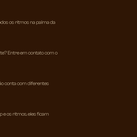
 todos os ritmos na palma da
siste? Entre em contato com o
ção conta com diferentes
 e os ritmos, eles ficam