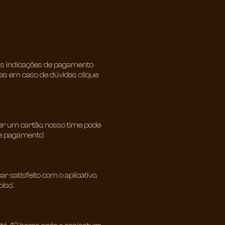
m as indicações de pagamento
mas em caso de dúvidas clique
iver um cartão, nosso time pode
e pagamento’.
 satisfeito com o aplicativo.
lso'.