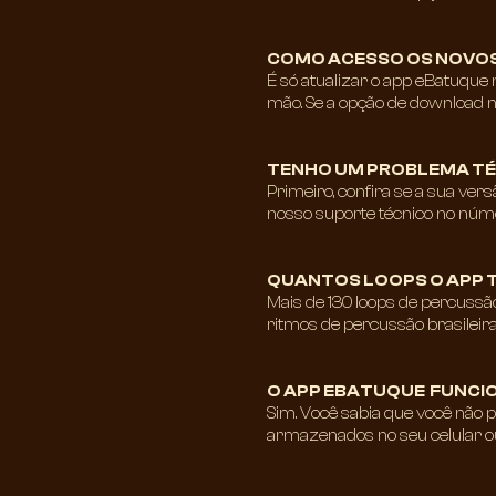
COMO ACESSO OS NOVOS
É só atualizar o app eBatuque n
mão. Se a opção de download nã
TENHO UM PROBLEMA TÉC
Primeiro, confira se a sua ver
nosso suporte técnico no númer
QUANTOS LOOPS O APP T
Mais de 130 loops de percussão
ritmos de percussão brasileira 
O APP EBATUQUE FUNCIO
Sim. Você sabia que você não p
armazenados no seu celular ou t