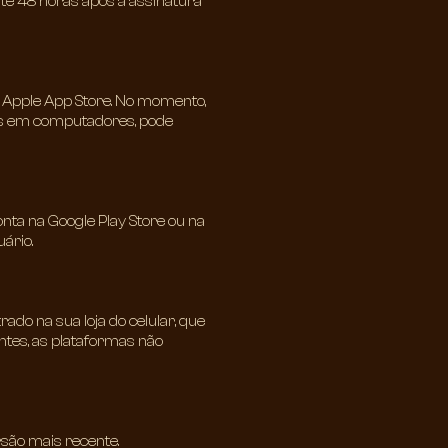
 até 48 horas após a assinatura
ou Apple App Store. No momento,
es em computadores, pode
ta na Google Play Store ou na
ário.
rado na sua loja do celular, que
ntes, as plataformas não
rsão mais recente.