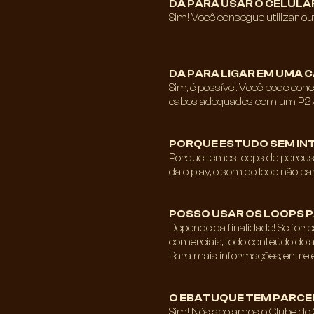
DA PARA USAR O CELULA
Sim! Você consegue utilizar o
DA PARA LIGAR EM UMA C
Sim, é possível. Você pode cone
cabos adequados com um P2 / P
PORQUE ESTUDO SEM IN
Porque temos loops de percuss
da o play, o som do loop não p
POSSO USAR OS LOOPS 
Depende da finalidade! Se for 
comerciais, todo conteúdo do ap
Para mais informações, entre 
O EBATUQUE TEM PARCER
Sim! Nós apoiamos o Clube do 