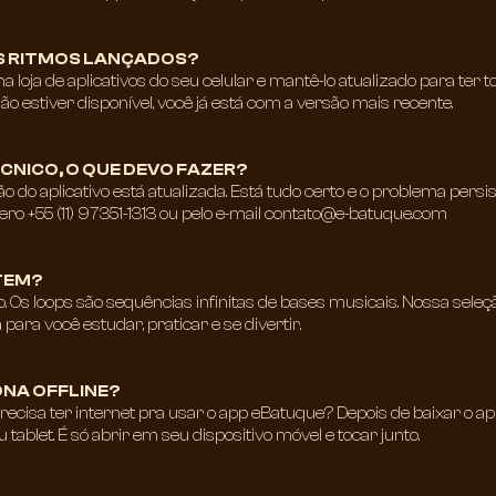
 RITMOS LANÇADOS?​
a loja de aplicativos do seu celular e mantê-lo atualizado para ter
o estiver disponível, você já está com a versão mais recente.
NICO, O QUE DEVO FAZER?​
são do aplicativo está atualizada. Está tudo certo e o problema per
o +55 (11) 97351-1313 ou pelo e-mail
contato@e-batuque.com
EM?​
. Os loops são sequências infinitas de bases musicais. Nossa sele
para você estudar, praticar e se divertir.
NA OFFLINE?​
recisa ter internet pra usar o app eBatuque? Depois de baixar o app
ablet. É só abrir em seu dispositivo móvel e tocar junto.