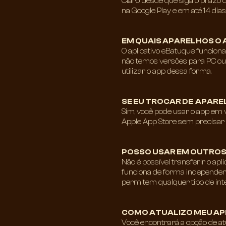
Claro, desde que siga o prazo 
na Google Play e em até 14 dias
EM QUAIS APARELHOS O 
O aplicativo eBatuque funciona
não temos versões para PC ou
utilizar o app dessa forma.
SE EU TROCAR DE APARE
Sim, você pode usar o app em 
Apple App Store sem precisar
POSSO USAR EM OUTROS 
Não é possível transferir o apli
funciona de forma independent
permitem qualquer tipo de int
COMO ATUALIZO MEU AP
Você encontrará a opção de atu