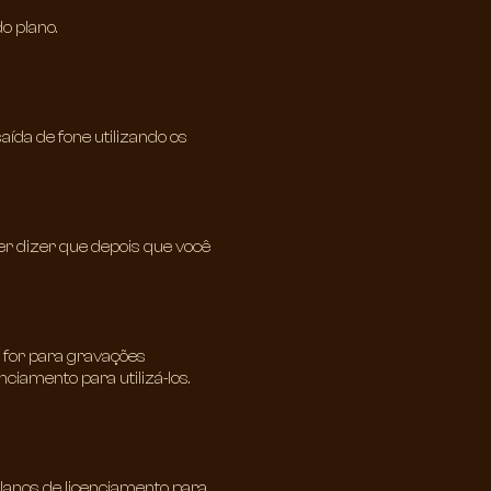
o plano.
aída de fone utilizando os
r dizer que depois que você
e for para gravações
nciamento para utilizá-los.
planos de licenciamento para