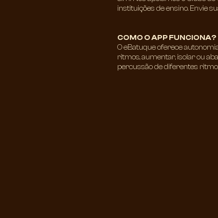
instituições de ensino. Envie s
COMO O APP FUNCIONA?​
O eBatuque oferece autonomia
ritmos, aumentar, isolar ou a
percussão de diferentes ritmos