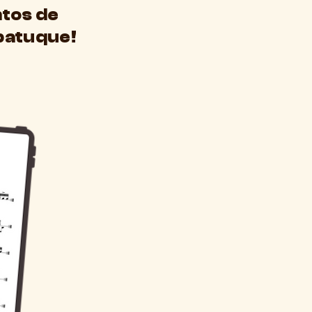
ntos de
batuque!