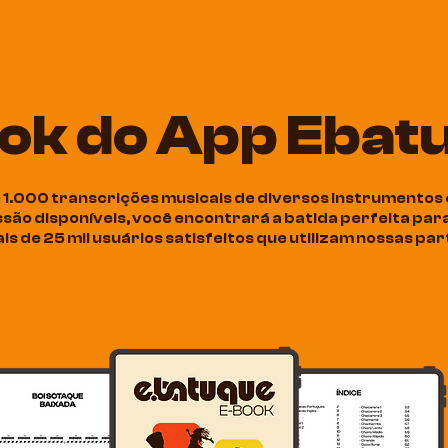
ok do App Ebat
1.000 transcrições musicais de diversos instrumentos e
ssão disponíveis, você encontrará a batida perfeita pa
s de 25 mil usuários satisfeitos que utilizam nossas part