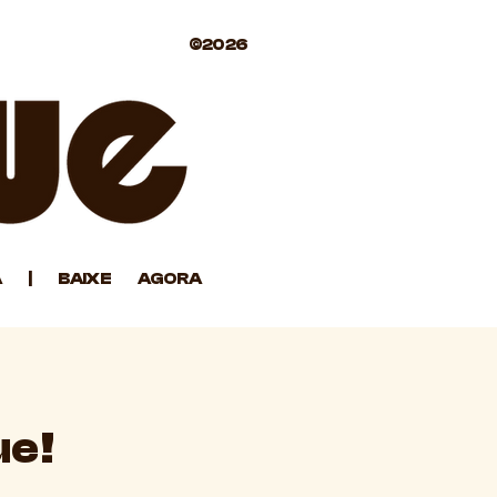
©2026
A | BAIXE AGORA
ue!