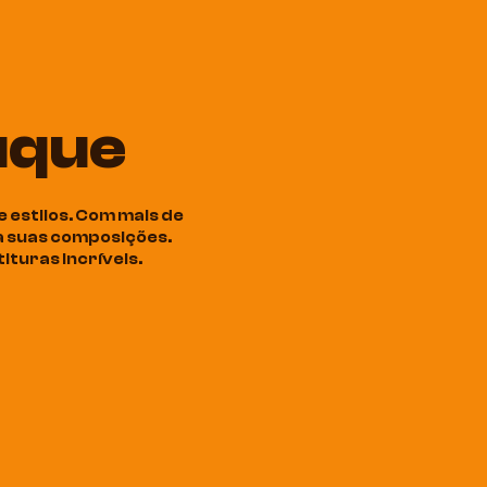
uque
 estilos. Com mais de
ra suas composições.
ituras incríveis.